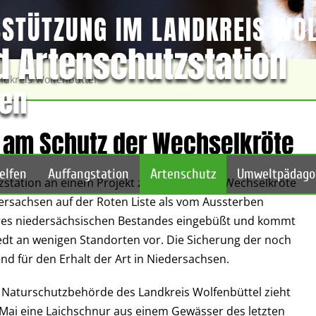
SSTÜTZUNG IM LANDKREIS WO
ndkreis Wolfenbüttel
ch am Schutz der Wechselkröte
elfen
Auffangstation
Artenschutz
Umweltpädago
utzstation an einem Projekt zum Schutz der Wechselkröte
edersachsen auf der Roten Liste als vom Aussterben
 ihres niedersächsischen Bestandes eingebüßt und kommt
dt an wenigen Standorten vor. Die Sicherung der noch
 für den Erhalt der Art in Niedersachsen.
 Naturschutzbehörde des Landkreis Wolfenbüttel zieht
 Mai eine Laichschnur aus einem Gewässer des letzten