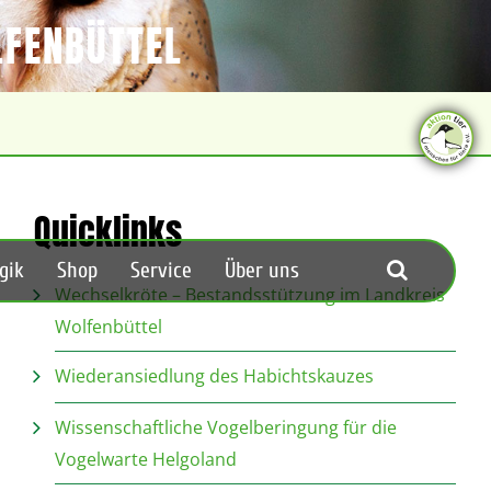
LFENBÜTTEL
Quicklinks
gik
Shop
Service
Über uns
Wechselkröte – Bestandsstützung im Landkreis
Wolfenbüttel
Wiederansiedlung des Habichtskauzes
Wissenschaftliche Vogelberingung für die
Vogelwarte Helgoland