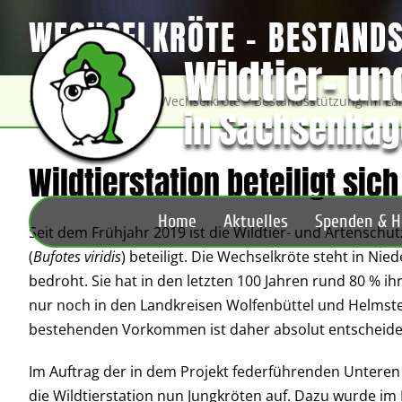
WECHSELKRÖTE – BESTAND
Artenschutz
Wechselkröte – Bestandsstützung im La
Wildtierstation beteiligt si
Home
Aktuelles
Spenden & H
Seit dem Frühjahr 2019 ist die Wildtier- und Artensch
(
Bufotes viridis
) beteiligt. Die Wechselkröte steht in Ni
bedroht. Sie hat in den letzten 100 Jahren rund 80 %
nur noch in den Landkreisen Wolfenbüttel und Helmste
bestehenden Vorkommen ist daher absolut entscheidend
Im Auftrag der in dem Projekt federführenden Unteren
die Wildtierstation nun Jungkröten auf. Dazu wurde im