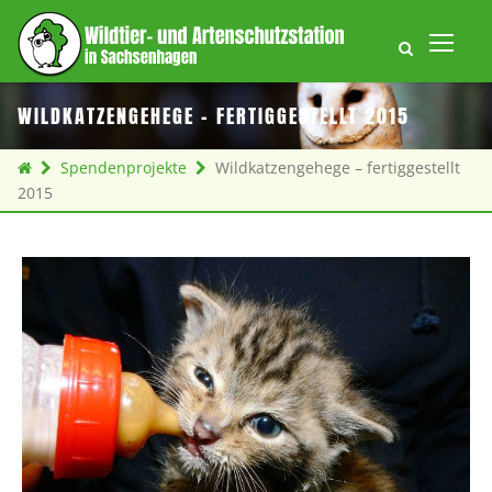
WILDKATZENGEHEGE – FERTIGGESTELLT 2015
Spendenprojekte
Wildkatzengehege – fertiggestellt
2015