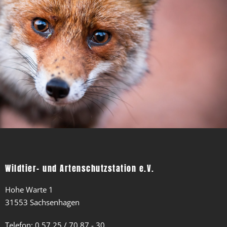
Frau Petra Windheim in unserer Verwaltung. Gerne
beantworten wir Ihre Fragen auch per Email.
0 57 25 / 70 87 30
info@wildtierstation.de
Wildtier- und Artenschutzstation e.V.
Hohe Warte 1
31553 Sachsenhagen
Telefon:
0 57 25 / 70 87 - 30