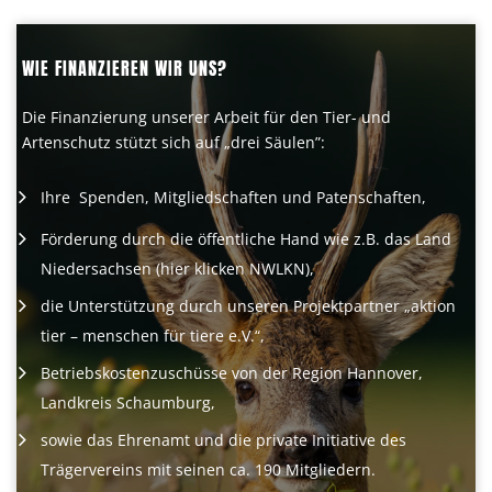
WIE FINANZIEREN WIR UNS?
Die Finanzierung unserer Arbeit für den Tier- und
Artenschutz stützt sich auf „drei Säulen”:
Ihre Spenden, Mitgliedschaften und Patenschaften,
Förderung durch die öffentliche Hand wie z.B. das Land
Niedersachsen (
hier klicken NWLKN
),
die Unterstützung durch unseren Projektpartner „aktion
tier – menschen für tiere e.V.“,
Betriebskostenzuschüsse von der Region Hannover,
Landkreis Schaumburg,
sowie das Ehrenamt und die private Initiative des
Trägervereins mit seinen ca. 190 Mitgliedern.