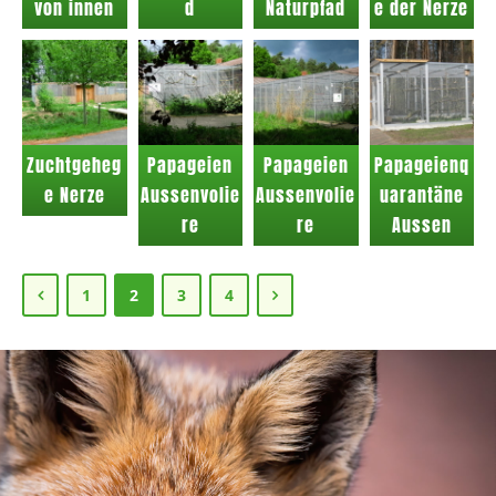
von innen
d
Naturpfad
e der Nerze
Zuchtgeheg
Papageien
Papageien
Papageienq
e Nerze
Aussenvolie
Aussenvolie
uarantäne
re
re
Aussen
1
2
3
4
Sie haben weitere Fragen?
Bitte wenden Sie sich an Frau Bianca Schröder oder